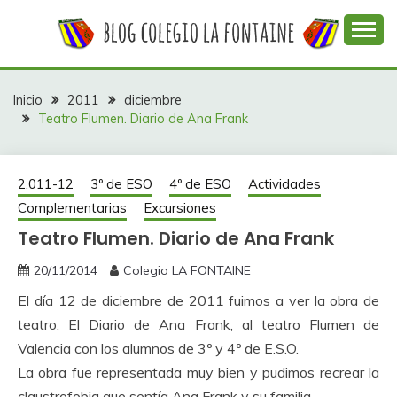
Saltar
al
contenido
Web con contenidos información y actividades del
COLEGIO LA
colegio La Fontaine
FONTAINE
Inicio
2011
diciembre
Teatro Flumen. Diario de Ana Frank
2.011-12
3º de ESO
4º de ESO
Actividades
Complementarias
Excursiones
Teatro Flumen. Diario de Ana Frank
20/11/2014
Colegio LA FONTAINE
El día 12 de diciembre de 2011 fuimos a ver la obra de
teatro, El Diario de Ana Frank, al teatro Flumen de
Valencia con los alumnos de 3º y 4º de E.S.O.
La obra fue representada muy bien y pudimos recrear la
claustrofobia que sentía Ana Frank y su familia.