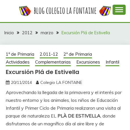
Saltar
al
contenido
Web con contenidos información y actividades del
COLEGIO LA
colegio La Fontaine
FONTAINE
Inicio
2012
marzo
Excursión Plá de Estivella
1º de Primaria
2.011-12
2º de Primaria
Actividades
Complementarias
Excursiones
Infantil
Excursión Plá de Estivella
20/11/2014
Colegio LA FONTAINE
Aprovechando la llegada de la primavera y el interés por
nuestro entorno y los animales, los niños de Educación
Infantil y Primer Ciclo de Primaria realizaron una visita al
parque de naturaleza EL
PLÀ DE ESTIVELLA
, donde
disfrutamos de un magnífico día al aire libre y de