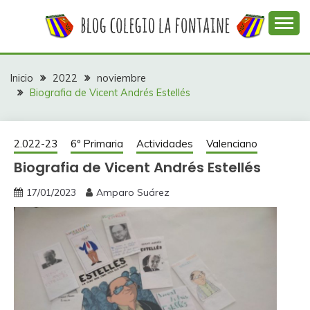
Saltar
al
contenido
Web con contenidos información y actividades del
COLEGIO LA
colegio La Fontaine
FONTAINE
Inicio
2022
noviembre
Biografia de Vicent Andrés Estellés
2.022-23
6º Primaria
Actividades
Valenciano
Biografia de Vicent Andrés Estellés
17/01/2023
Amparo Suárez