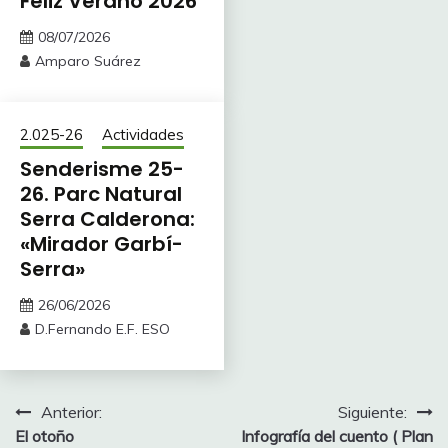
Feliz Verano 2026
08/07/2026
Amparo Suárez
2.025-26
Actividades
Senderisme 25-
26. Parc Natural
Serra Calderona:
«Mirador Garbí-
Serra»
26/06/2026
D.Fernando E.F. ESO
Navegación
Anterior:
Siguiente:
El otoño
Infografía del cuento ( Plan