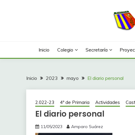
Saltar
al
contenido
Web con contenidos información y actividades del
COLEGIO LA FONTA
Inicio
Colegio
Secretaría
Proyec
Inicio
2023
mayo
El diario personal
2.022-23
4º de Primaria
Actividades
Cast
El diario personal
11/05/2023
Amparo Suárez