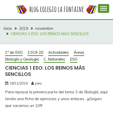
Saltar
al
contenido
Web con contenidos información y actividades del
COLEGIO LA
colegio La Fontaine
FONTAINE
Inicio
2019
noviembre
CIENCIAS 1 ESO: LOS REINOS MÁS SENCILLOS
1º de ESO
2.019-20
Actividades
Áreas
Biología y Geología
C. Naturales
ESO
CIENCIAS 1 ESO: LOS REINOS MÁS
SENCILLOS
18/11/2019
julia
Para repasar la primera parte del tema 3 de Biología, aquí
tenéis una ficha de ejercicios y unos enlaces . ¡¡¡Seguro
que sacamos un 10!!!