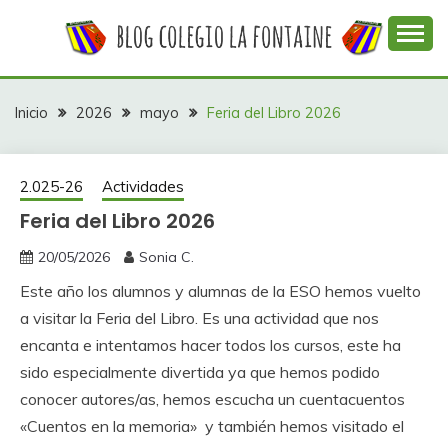
Saltar
al
contenido
Web con contenidos información y actividades del
COLEGIO LA
colegio La Fontaine
FONTAINE
Inicio
2026
mayo
Feria del Libro 2026
2.025-26
Actividades
Feria del Libro 2026
20/05/2026
Sonia C.
Este año los alumnos y alumnas de la ESO hemos vuelto
a visitar la Feria del Libro. Es una actividad que nos
encanta e intentamos hacer todos los cursos, este ha
sido especialmente divertida ya que hemos podido
conocer autores/as, hemos escucha un cuentacuentos
«Cuentos en la memoria» y también hemos visitado el