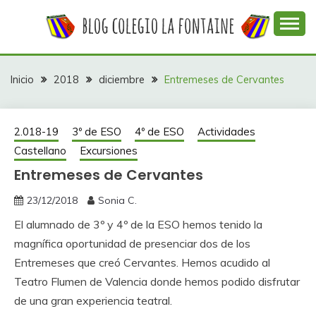
Saltar
al
contenido
Web con contenidos información y actividades del
COLEGIO LA
colegio La Fontaine
FONTAINE
Inicio
2018
diciembre
Entremeses de Cervantes
2.018-19
3º de ESO
4º de ESO
Actividades
Castellano
Excursiones
Entremeses de Cervantes
23/12/2018
Sonia C.
El alumnado de 3º y 4º de la ESO hemos tenido la
magnífica oportunidad de presenciar dos de los
Entremeses que creó Cervantes. Hemos acudido al
Teatro Flumen de Valencia donde hemos podido disfrutar
de una gran experiencia teatral.