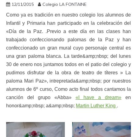
12/11/2015
Colegio LA FONTAINE
Como ya es tradición en nuestro colegio los alumnos de
Infantil y Primaria han participado en la celebración del
«Día de la Paz. .Previo a este día en las clases han
trabajado confeccionando palomas de la Paz y han
confeccionado un gran mural cuyo personaje central es
una gran paloma blanca. La tarde&amp;nbsp; del lunes
30 de enero nos juntamos todos en el patio del colegio y
pudimos disfrutar de la obra de teatro de títeres » La
paloma Mari Paz», intrepretada&amp;nbsp; por nuestros
alumnos de 6º curso, Como acto final todos cantamos la
canción del grupo «Abba»
«I have a dream»
en
honor&amp;nbsp; a&amp;nbsp;
Martin Luther King
.