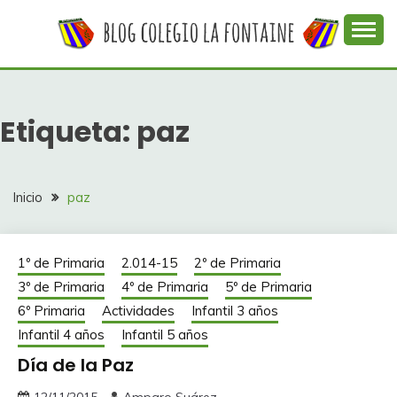
Saltar
al
contenido
Web con contenidos información y actividades del
COLEGIO LA
colegio La Fontaine
FONTAINE
Etiqueta:
paz
Inicio
paz
1º de Primaria
2.014-15
2º de Primaria
3º de Primaria
4º de Primaria
5º de Primaria
6º Primaria
Actividades
Infantil 3 años
Infantil 4 años
Infantil 5 años
Día de la Paz