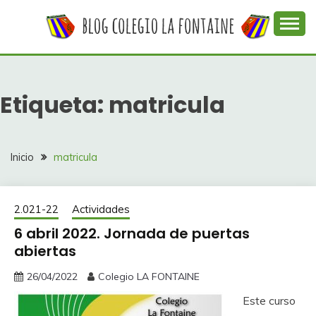
Saltar
al
contenido
Web con contenidos información y actividades del
COLEGIO LA
colegio La Fontaine
FONTAINE
Etiqueta:
matricula
Inicio
matricula
2.021-22
Actividades
6 abril 2022. Jornada de puertas
abiertas
26/04/2022
Colegio LA FONTAINE
Este curso