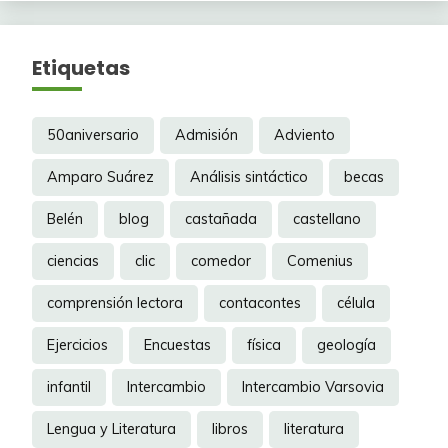
Etiquetas
50aniversario
Admisión
Adviento
Amparo Suárez
Análisis sintáctico
becas
Belén
blog
castañada
castellano
ciencias
clic
comedor
Comenius
comprensión lectora
contacontes
célula
Ejercicios
Encuestas
física
geología
infantil
Intercambio
Intercambio Varsovia
Lengua y Literatura
libros
literatura