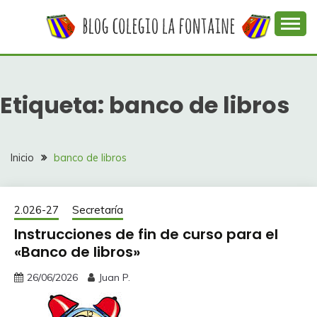
Saltar
al
contenido
Web con contenidos información y actividades del
COLEGIO LA
colegio La Fontaine
FONTAINE
Etiqueta:
banco de libros
Inicio
banco de libros
2.026-27
Secretaría
Instrucciones de fin de curso para el
«Banco de libros»
26/06/2026
Juan P.