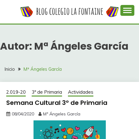
Saltar
al
contenido
Web con contenidos información y actividades del
COLEGIO LA
colegio La Fontaine
FONTAINE
Autor:
Mª Ángeles García
Inicio
Mª Ángeles García
2.019-20
3º de Primaria
Actividades
Semana Cultural 3º de Primaria
08/04/2020
Mª Ángeles García