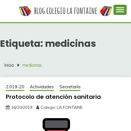
Saltar
al
contenido
Web con contenidos información y actividades del
COLEGIO LA
colegio La Fontaine
FONTAINE
Etiqueta:
medicinas
Inicio
medicinas
2.019-20
Actividades
Secretaría
Protocolo de atención sanitaria
16/10/2019
Colegio LA FONTAINE