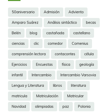
50aniversario
Admisión
Adviento
Amparo Suárez
Análisis sintáctico
becas
Belén
blog
castañada
castellano
ciencias
clic
comedor
Comenius
comprensión lectora
contacontes
célula
Ejercicios
Encuestas
física
geología
infantil
Intercambio
Intercambio Varsovia
Lengua y Literatura
libros
literatura
matricula
Matriculación
Matricular
Navidad
olimpiadas
paz
Polonia