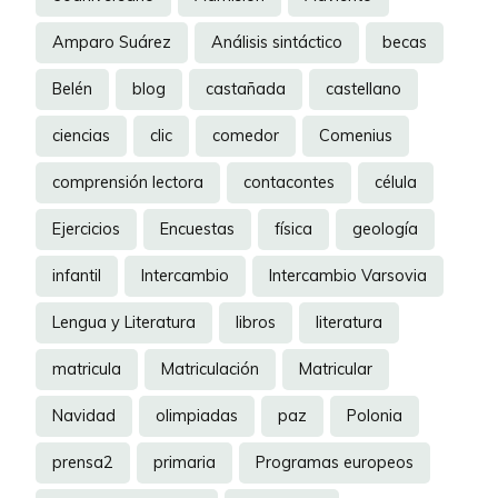
Amparo Suárez
Análisis sintáctico
becas
Belén
blog
castañada
castellano
ciencias
clic
comedor
Comenius
comprensión lectora
contacontes
célula
Ejercicios
Encuestas
física
geología
infantil
Intercambio
Intercambio Varsovia
Lengua y Literatura
libros
literatura
matricula
Matriculación
Matricular
Navidad
olimpiadas
paz
Polonia
prensa2
primaria
Programas europeos