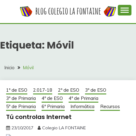
Saltar
al
contenido
Web con contenidos información y actividades del
COLEGIO LA
colegio La Fontaine
FONTAINE
Etiqueta:
Móvil
Inicio
Móvil
1º de ESO
2.017-18
2º de ESO
3º de ESO
3º de Primaria
4º de ESO
4º de Primaria
5º de Primaria
6º Primaria
Informática
Recursos
Tú controlas Internet
23/10/2017
Colegio LA FONTAINE