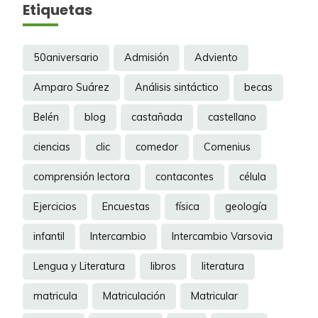
Etiquetas
50aniversario
Admisión
Adviento
Amparo Suárez
Análisis sintáctico
becas
Belén
blog
castañada
castellano
ciencias
clic
comedor
Comenius
comprensión lectora
contacontes
célula
Ejercicios
Encuestas
física
geología
infantil
Intercambio
Intercambio Varsovia
Lengua y Literatura
libros
literatura
matricula
Matriculación
Matricular