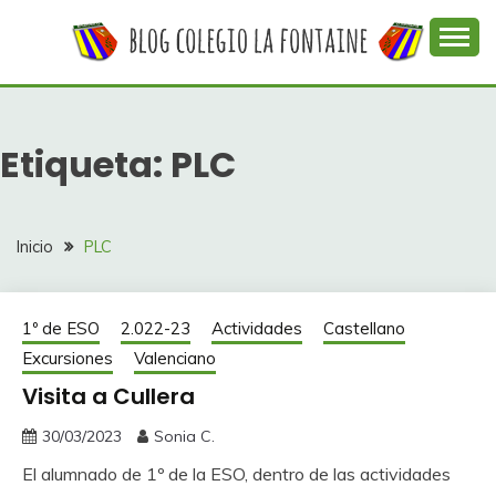
Saltar
al
contenido
Web con contenidos información y actividades del
COLEGIO LA
colegio La Fontaine
FONTAINE
Etiqueta:
PLC
Inicio
PLC
1º de ESO
2.022-23
Actividades
Castellano
Excursiones
Valenciano
Visita a Cullera
30/03/2023
Sonia C.
El alumnado de 1º de la ESO, dentro de las actividades