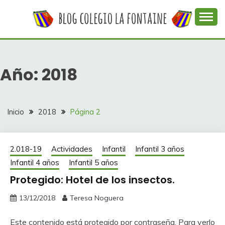
Saltar
al
contenido
Web con contenidos información y actividades del
COLEGIO LA
colegio La Fontaine
FONTAINE
Año:
2018
Inicio
2018
Página 2
2.018-19
Actividades
Infantil
Infantil 3 años
Infantil 4 años
Infantil 5 años
Protegido: Hotel de los insectos.
13/12/2018
Teresa Noguera
Este contenido está protegido por contraseña. Para verlo